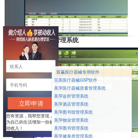
美萍餐饮ERP管理系统
“美萍餐饮ERP管理系统” 是由美萍软件公司拥有十余年经验
丰富的研发队伍，凭借十年餐饮行业软件开发经验结合餐饮管理
行业专家队伍提出的先进管理理念倾力打造的一款面向大中型酒
店、餐厅等餐饮娱乐业的管理系统。其管理模式是一套建立在信
息化基础之上的，以业务处理为基础，以客户为中心，以降低成
双赢医疗器械专用软件
本提高利润为目标,超越了传统餐饮管理系统的概念，吸收了客户
关系管理(CRM)，企业资源计划(ERP)等先进的管理思想，极大
完美医疗器械GSP软件
地扩展了餐饮企业管理信息化的范围,并更终提升餐饮企业的服务
美萍医疗器械质量管理系统
质量和在行业中的竞争优势。
美萍诊所管理系统
适用范围：
立即申请
酒店、茶楼、酒楼、中餐厅、西餐厅、棋牌室、咖啡厅、火锅
美萍酒店管理系统
店、快餐店、美食广场、酒吧等。
美萍图书馆管理系统
您有资源，我帮您变现，
美萍物业管理系统
为自己的生活增加一份被
市场价：2980
美萍图书管理系统
动收入！
美萍健身房管理系统