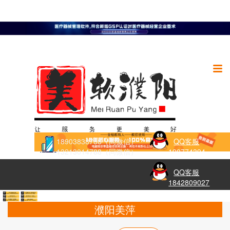
18903838788（同微信）
QQ客服
13213014788（同微信）
190774394
QQ客服
1842809027
濮阳美萍