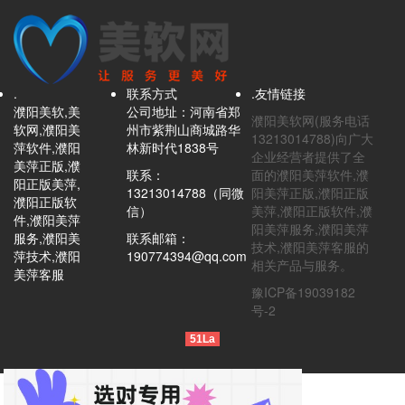
.
联系方式
.友情链接
濮阳美软,美
公司地址：河南省郑
濮阳美软网(服务电话
软网,濮阳美
州市紫荆山商城路华
13213014788)向广大
萍软件,濮阳
林新时代1838号
企业经营者提供了全
美萍正版,濮
联系：
面的濮阳美萍软件,濮
阳正版美萍,
13213014788（同微
阳美萍正版,濮阳正版
濮阳正版软
信）
美萍,濮阳正版软件,濮
件,濮阳美萍
阳美萍服务,濮阳美萍
服务,濮阳美
联系邮箱：
技术,濮阳美萍客服的
萍技术,濮阳
190774394@qq.com
相关产品与服务。
美萍客服
豫ICP备19039182
号-2
51La