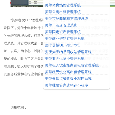
官网价：1980
美萍体育场馆管理系统
美萍公寓出租管理系统
美萍市场商铺租赁管理系统
“美萍餐饮ERP管理系统” 是由美萍软件公司拥有十余年经验丰富的研
美萍干洗店管理系统
发队伍，凭借十年餐饮行业软件开发经验结合餐饮管理行业专家队伍提出
美萍固定资产管理系统
的先进管理理念倾力打造的一款面向大中型酒店、餐厅等餐饮娱乐业的管
美萍商业进销存管理系统
理系统。其管理模式是一套建立在信息化基础之上的，以业务处理为基
医疗器械UDI码扫码枪
础，以客户为中心，以降低成本提高利润为目标,超越了传统餐饮管理系
变废为宝物品回收站管理系统
美萍业无忧物业管理系统
统的概念，吸收了客户关系管理(CRM)，企业资源计划(ERP)等先进的管
美萍租无忧市场商铺租赁管理系统
理思想，极大地扩展了餐饮企业管理信息化的范围,并更终提升餐饮企业
美萍租无忧公寓出租管理系统
的服务质量和在行业中的竞争优势。
美萍餐饮点餐收银小程序系统
美萍批发管家进销存小程序
适用范围：